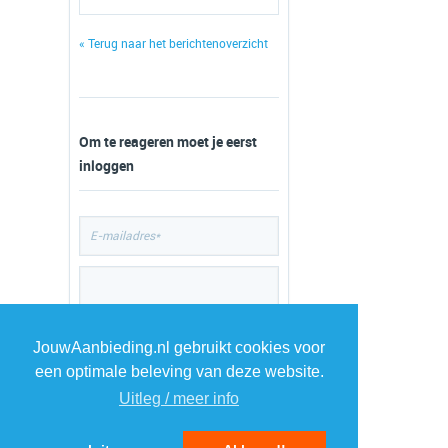
« Terug naar het berichtenoverzicht
Om te reageren moet je eerst
inloggen
JouwAanbieding.nl gebruikt cookies voor
een optimale beleving van deze website.
Uitleg / meer info
TOP 5 AANBIEDINGEN
1
Hi Dutch Oven set