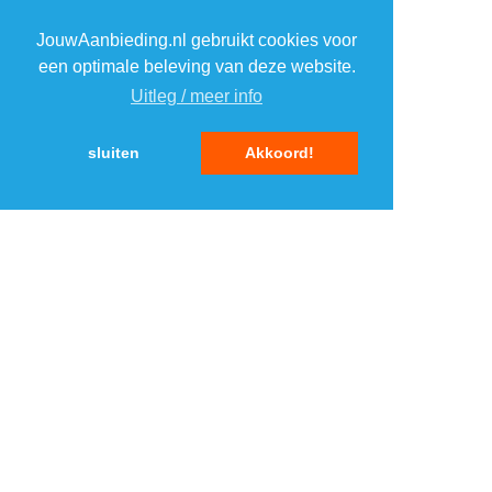
2
BlueBuilt Samsung
›
Galaxy A36 book case
JouwAanbieding.nl gebruikt cookies voor
Coolblue.nl 1
een optimale beleving van deze website.
3
BeamZ Vrijmibo
Uitleg / meer info
›
lichtset
MaxiAxi.com
sluiten
Akkoord!
4
Steppin' Out polo
›
Suitableshop
5
BlueBuilt back cover
›
iPhone 16 Plus
Coolblue.nl 3
MENU
DAGAANBIEDINGEN
IN DE BUURT
KORTINGEN