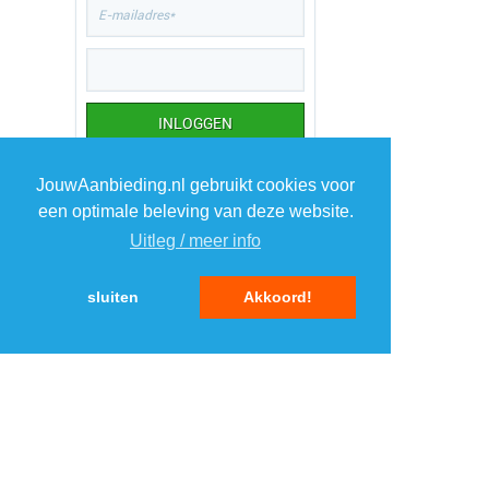
JouwAanbieding.nl gebruikt cookies voor
TOP 5 AANBIEDINGEN
een optimale beleving van deze website.
1
Uitleg / meer info
NZA polo Hawera
›
Suitableshop
sluiten
Akkoord!
2
Hi Dutch Oven set
›
DealDonkey.com 4
3
Vonyx STM2500
›
mengpaneel 5 kanaals
MaxiAxi.com
4
Acer Chromebook 315