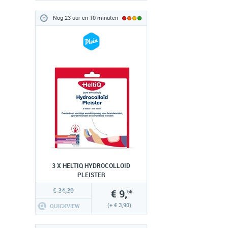
Nog 23 uur en 10 minuten
3 X HELTIQ HYDROCOLLOID
PLEISTER
€ 34,30
€ 9,
66
(+ € 3,90)
QUICKVIEW