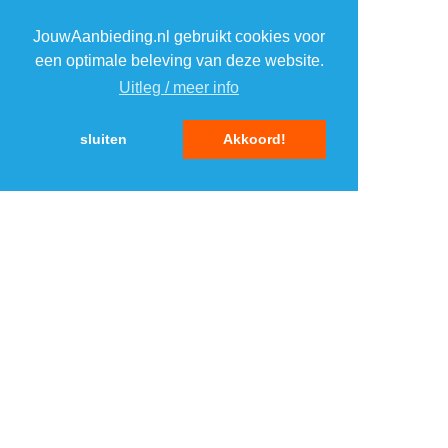
JouwAanbieding.nl gebruikt cookies voor
2
2
een optimale beleving van deze website.
Uitleg / meer info
3
3
sluiten
Akkoord!
4
4
5
5
MENU
DAGAANBIEDINGEN
IN DE BUURT
KORTINGEN