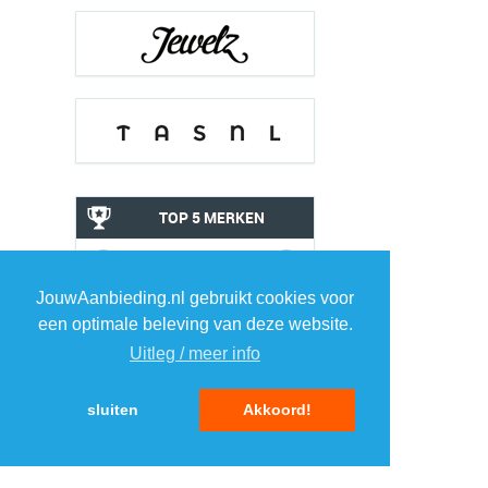
TOP 5 MERKEN
ELEKTRONICA
JouwAanbieding.nl gebruikt cookies voor
1
1
een optimale beleving van deze website.
Uitleg / meer info
2
2
sluiten
Akkoord!
3
3