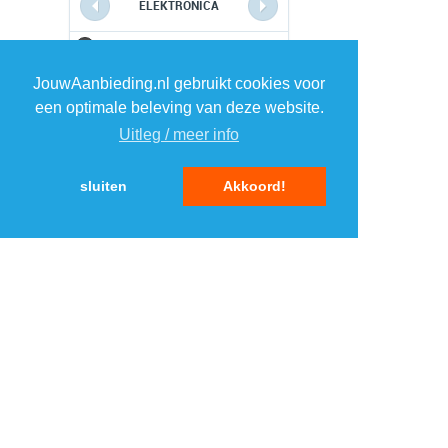
ELEKTRONICA
1
1
JouwAanbieding.nl gebruikt cookies voor
een optimale beleving van deze website.
2
2
Uitleg / meer info
3
3
sluiten
Akkoord!
4
4
5
5
MENU
DAGAANBIEDINGEN