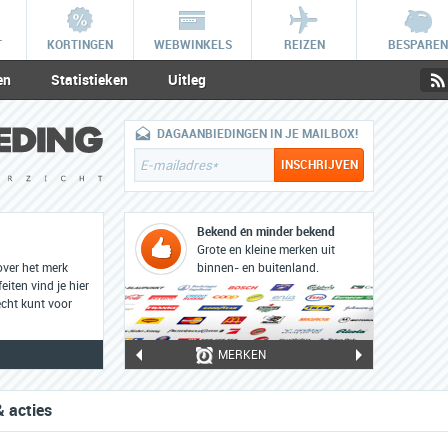
T
KORTINGEN
WEBWINKELS
REIZEN
BESPAREN
en
Statistieken
Uitleg
DAGAANBIEDINGEN IN JE MAILBOX!
Bekend én minder bekend
Grote en kleine merken uit
over het merk
binnen- en buitenland.
eiten vind je hier
cht kunt voor
MERKEN
& acties