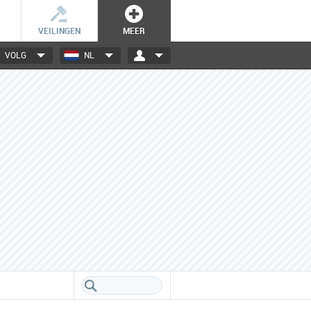
VEILINGEN
MEER
VOLG
NL
3000+ merken
Een database boordevol info
over jouw favoriete merken.