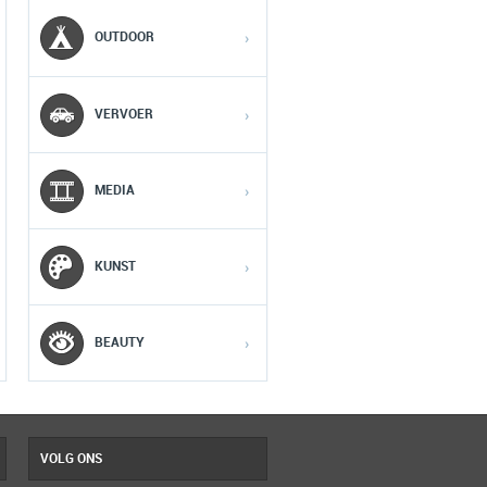
MOBIEL
MEDIA
OUTDOOR
›
1
1
1
VERVOER
›
2
2
2
MEDIA
›
3
3
3
KUNST
›
4
4
4
5
5
5
BEAUTY
›
VOLG ONS