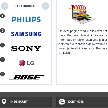
ELEKTRONICA
COMPUTERS
1
1
2
2
Op deze pagina vind je alles over het
merk Bourjois. Naast interessante
informatie en leuke feiten vind je hier
ook een overzicht van de webwinkels
3
3
waar je terecht kan voor Bourjois
artikelen.
4
4
5
5
IN DE BUURT
KORTINGEN