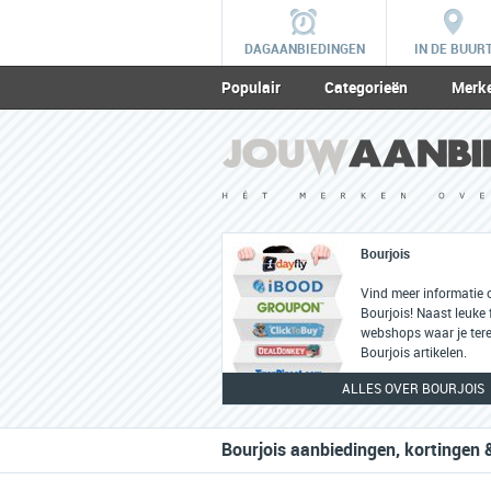
DAGAANBIEDINGEN
IN DE BUUR
Populair
Categorieën
Merk
Bourjois
Vind meer informatie 
Bourjois! Naast leuke f
webshops waar je tere
Bourjois artikelen.
ALLES OVER BOURJOIS
Bourjois aanbiedingen, kortingen 