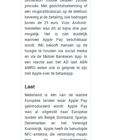
binnenkort mobiel betalen zonder
pincode. Met gezichtsherkenning of
een vingerafdrukscan op de telefoon
bevestig je de betaling, ook bedragen
boven de 25 euro. Voor Android-
toestellen was dit al bijna drie jaar
mogelijk. Het is niet duidelijk
wanneer Apple Pay beschikbaar
wordt. ING belooft mensen op de
hoogte te houden via social media
en via de Mobiel Bankieren App. In
een reactie aan het AD laat ABN
AMRO weten ook in gesprek te zijn
met Apple over de betaalapp.
Laat
Nederland is één van de laatste
Europese landen waar Apple Pay
geïntroduceerd wordt. Apple Pay
was al uitgerold naar Europese
landen als België, Duitsland, Spanje,
Denemarken en het Verenigd
Koninkrijk. Apple heeft de benodigde
NFC-antenne, die verbinding maakt
met de betaalterminals,