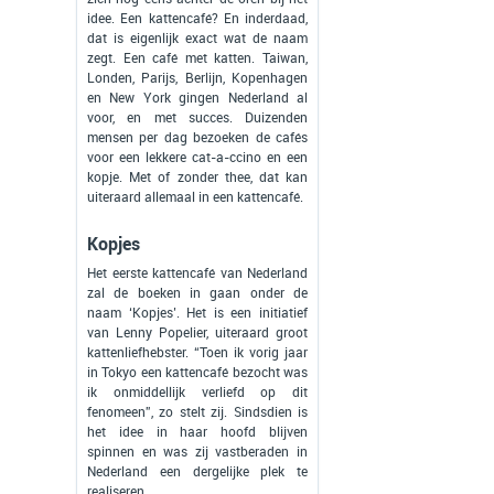
idee. Een kattencafé? En inderdaad,
dat is eigenlijk exact wat de naam
zegt. Een café met katten. Taiwan,
Londen, Parijs, Berlijn, Kopenhagen
en New York gingen Nederland al
voor, en met succes. Duizenden
mensen per dag bezoeken de cafés
voor een lekkere cat-a-ccino en een
kopje. Met of zonder thee, dat kan
uiteraard allemaal in een kattencafé.
Kopjes
Het eerste kattencafé van Nederland
zal de boeken in gaan onder de
naam ‘Kopjes’. Het is een initiatief
van Lenny Popelier, uiteraard groot
kattenliefhebster. “Toen ik vorig jaar
in Tokyo een kattencafé bezocht was
ik onmiddellijk verliefd op dit
fenomeen”, zo stelt zij. Sindsdien is
het idee in haar hoofd blijven
spinnen en was zij vastberaden in
Nederland een dergelijke plek te
realiseren.