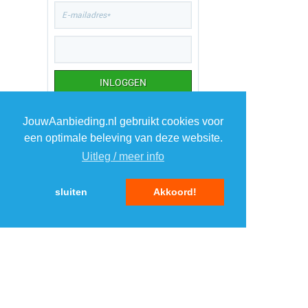
JouwAanbieding.nl gebruikt cookies voor
TOP 5 AANBIEDINGEN
een optimale beleving van deze website.
1
Uitleg / meer info
NZA polo Hawera
›
Suitableshop
sluiten
Akkoord!
2
Hi Dutch Oven set
›
DealDonkey.com 4
3
Vonyx STM2500
›
mengpaneel 5 kanaals
MaxiAxi.com
4
Acer Chromebook 315