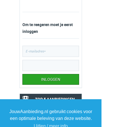
Om te reageren moet je eerst
inloggen
TOP 5 AANBIEDINGEN
1
Samsung smartphone
JouwAanbieding.nl gebruikt cookies voor
›
Galaxy A17
een optimale beleving van deze website.
Expert.nl
Uitleg / meer info