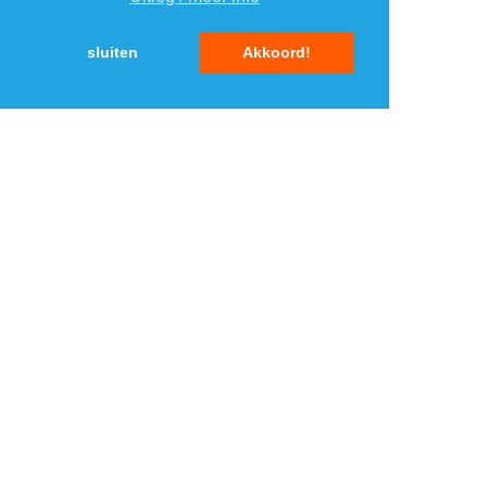
2
BlueBuilt Samsung
›
Galaxy A36 book case
Coolblue.nl 1
sluiten
Akkoord!
3
BeamZ Vrijmibo
›
lichtset
MaxiAxi.com
4
Steppin' Out polo
›
Suitableshop
5
BlueBuilt back cover
›
iPhone 16 Plus
Coolblue.nl 3
MENU
DAGAANBIEDINGEN
IN DE BUURT
KORTINGEN