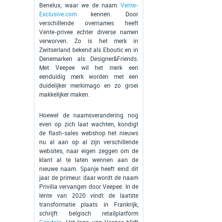
Benelux, waar we de naam
Vente-
Exclusive.com
kennen. Door
verschillende overnames heeft
Vente-privee echter diverse namen
verworven. Zo is het merk in
Zwitserland bekend als Eboutic en in
Denemarken als Designer&Friends.
Met Veepee wil het merk een
eenduidig merk worden met een
duidelijker merkimago en zo groei
makkelijker maken.
Hoewel de naamsverandering nog
even op zich laat wachten, kondigt
de flash-sales webshop het nieuws
nu al aan op al zijn verschillende
websites, naar eigen zeggen om de
klant al te laten wennen aan de
nieuwe naam. Spanje heeft eind dit
jaar de primeur: daar wordt de naam
Privilia vervangen door Veepee. In de
lente van 2020 vindt de laatste
transformatie plaats in Frankrijk,
schrijft belgisch retailplatform