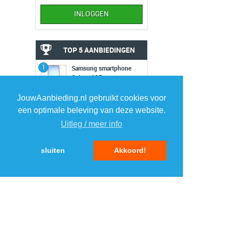
TOP 5 AANBIEDINGEN
1
Samsung smartphone
›
Galaxy A17
Expert.nl
JouwAanbieding.nl gebruikt cookies voor
2
BlueBuilt Samsung
een optimale beleving van deze website.
›
Galaxy A36 book case
Coolblue.nl 1
Uitleg / meer info
3
BeamZ Vrijmibo
›
lichtset
sluiten
Akkoord!
MaxiAxi.com
4
Steppin' Out polo
›
Suitableshop
5
BlueBuilt back cover
›
iPhone 16 Plus