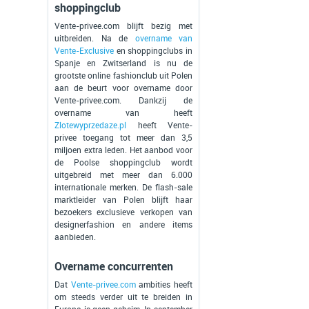
shoppingclub
Vente-privee.com blijft bezig met
uitbreiden. Na de
overname van
Vente-Exclusive
en shoppingclubs in
Spanje en Zwitserland is nu de
grootste online fashionclub uit Polen
aan de beurt voor overname door
Vente-privee.com. Dankzij de
overname van heeft
Zlotewyprzedaze.pl
heeft Vente-
privee toegang tot meer dan 3,5
miljoen extra leden. Het aanbod voor
de Poolse shoppingclub wordt
uitgebreid met meer dan 6.000
internationale merken. De flash-sale
marktleider van Polen blijft haar
bezoekers exclusieve verkopen van
designerfashion en andere items
aanbieden.
Overname concurrenten
Dat
Vente-privee.com
ambities heeft
om steeds verder uit te breiden in