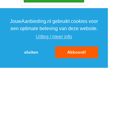
TOP 5 AANBIEDINGEN
JouwAanbieding.nl gebruikt cookies voor
een optimale beleving van deze website.
1
Samsung smartphone
›
Galaxy A17
Uitleg / meer info
Expert.nl
2
BlueBuilt Samsung
sluiten
Akkoord!
›
Galaxy A36 book case
Coolblue.nl 1
3
BeamZ Vrijmibo
›
lichtset
MaxiAxi.com
4
Steppin' Out polo
›
Suitableshop
5
BlueBuilt back cover
›
iPhone 16 Plus
Coolblue.nl 3