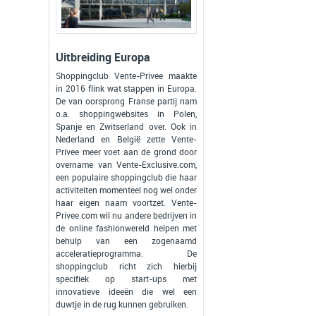
Uitbreiding Europa
Shoppingclub Vente-Privee maakte
in 2016 flink wat stappen in Europa.
De van oorsprong Franse partij nam
o.a. shoppingwebsites in Polen,
Spanje en Zwitserland over. Ook in
Nederland en België zette Vente-
Privee meer voet aan de grond door
overname van Vente-Exclusive.com,
een populaire shoppingclub die haar
activiteiten momenteel nog wel onder
haar eigen naam voortzet. Vente-
Privee.com wil nu andere bedrijven in
de online fashionwereld helpen met
behulp van een zogenaamd
acceleratieprogramma. De
shoppingclub richt zich hierbij
specifiek op start-ups met
innovatieve ideeën die wel een
duwtje in de rug kunnen gebruiken.