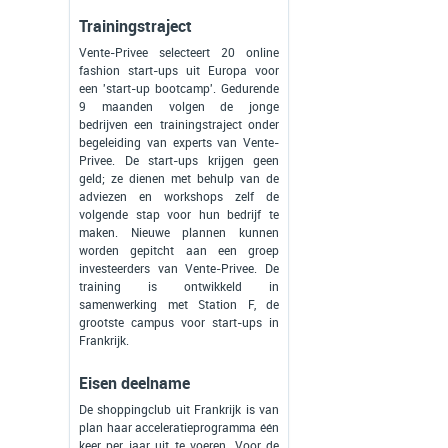
Trainingstraject
Vente-Privee selecteert 20 online
fashion start-ups uit Europa voor
een 'start-up bootcamp'. Gedurende
9 maanden volgen de jonge
bedrijven een trainingstraject onder
begeleiding van experts van Vente-
Privee. De start-ups krijgen geen
geld; ze dienen met behulp van de
adviezen en workshops zelf de
volgende stap voor hun bedrijf te
maken. Nieuwe plannen kunnen
worden gepitcht aan een groep
investeerders van Vente-Privee. De
training is ontwikkeld in
samenwerking met Station F, de
grootste campus voor start-ups in
Frankrijk.
Eisen deelname
De shoppingclub uit Frankrijk is van
plan haar acceleratieprogramma één
keer per jaar uit te voeren. Voor de