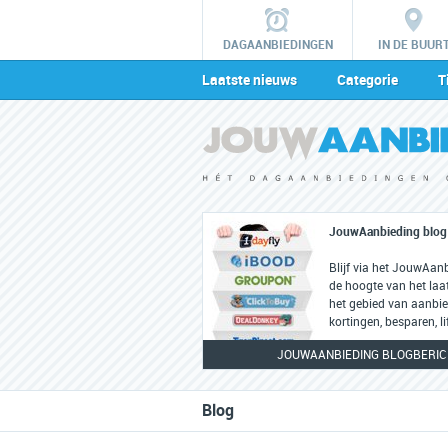
DAGAANBIEDINGEN
IN DE BUUR
Laatste nieuws
Categorie
T
JouwAanbieding blog
Blijf via het JouwAan
de hoogte van het laa
het gebied van aanbie
kortingen, besparen, li
JOUWAANBIEDING BLOGBERI
Blog