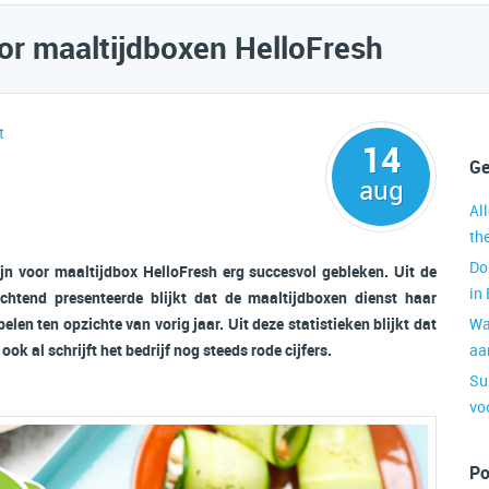
or maaltijdboxen HelloFresh
t
14
Ge
aug
Al
th
Do
n voor maaltijdbox HelloFresh erg succesvol gebleken. Uit de
in
ochtend presenteerde blijkt dat de maaltijdboxen dienst haar
len ten opzichte van vorig jaar. Uit deze statistieken blijkt dat
Wa
ok al schrijft het bedrijf nog steeds rode cijfers.
aa
Su
vo
Po