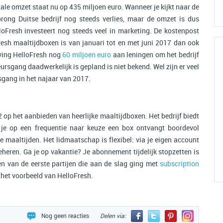
tale omzet staat nu op 435 miljoen euro. Wanneer je kijkt naar de
sprong Duitse bedrijf nog steeds verlies, maar de omzet is dus
loFresh investeert nog steeds veel in marketing. De kostenpost
resh maaltijdboxen is van januari tot en met juni 2017 dan ook
tving HelloFresh nog
60 miljoen euro
aan leningen om het bedrijf
ursgang daadwerkelijk is gepland is niet bekend. Wel zijn er veel
sgang in het najaar van 2017.
2 op het aanbieden van heerlijke maaltijdboxen. Het bedrijf biedt
je op een frequentie naar keuze een box ontvangt boordevol
maaltijden. Het lidmaatschap is flexibel: via je eigen account
eheren. Ga je op vakantie? Je abonnement tijdelijk stopzetten is
en van de eerste partijen die aan de slag ging met
subscription
 het voorbeeld van HelloFresh.
Nog geen reacties
Delen via: