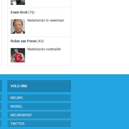
Tim Berners-Lee, uitvinder van het
World Wide Web, publiceert zijn
Erwin Kroll
(76)
ideeen en de eerste pagina op het
wereldwijde web verschijnt.
Nederlands tv-weerman
RTL Nieuws in breedbeel
(2007)
Robin van Persie
(43)
Het RTL Nieuws wordt voor het eers
Nederlands voetballer
in breedbeeld uitgezonden.
VOLG ONS
NIEUWS
MOBIEL
NIEUWSBRIEF
TWITTER