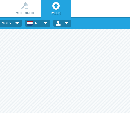
VEILINGEN
MEER
VOLG
NL
Wees er snel bij!
Dagelijks nieuwe deals
De getoonde deals zijn slechts
Elektronica, gadgets, mode,
24 uur geldig en OP=OP.
reizen en nog veel meer!