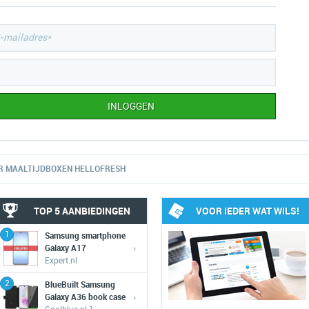
R MAALTIJDBOXEN HELLOFRESH
TOP 5 AANBIEDINGEN
VOOR IEDER WAT WILS!
1
Samsung smartphone
›
Galaxy A17
Expert.nl
2
BlueBuilt Samsung
›
Galaxy A36 book case