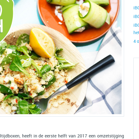
iB
iB
iB
he
4 
tijdboxen, heeft in de eerste helft van 2017 een omzetstijging