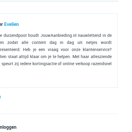
er
Evelien
e duizendpoot houdt JouwAanbieding.nl nauwlettend in de
ten zodat alle content dag in dag uit netjes wordt
resenteerd. Heb je een vraag voor onze klantenservice?
lien staat altijd klaar om je te helpen. Met haar allesziende
 speurt zij iedere kortingsactie of online verkoop razendsnel
t
inloggen