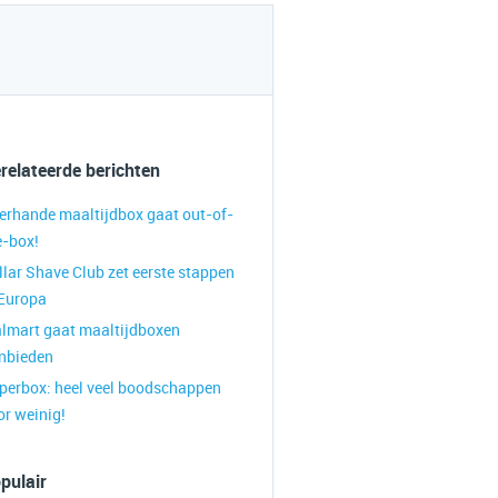
relateerde berichten
lerhande maaltijdbox gaat out-of-
e-box!
llar Shave Club zet eerste stappen
 Europa
lmart gaat maaltijdboxen
nbieden
perbox: heel veel boodschappen
or weinig!
pulair