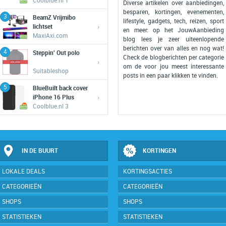
Coolblue.nl 1
Diverse artikelen over aanbiedingen,
besparen, kortingen, evenementen,
3
BeamZ Vrijmibo
lifestyle, gadgets, tech, reizen, sport
›
lichtset
en meer: op het JouwAanbieding
MaxiAxi.com
blog lees je zeer uiteenlopende
berichten over van alles en nog wat!
4
Steppin' Out polo
Check de blogberichten per categorie
›
om de voor jou meest interessante
Suitableshop
posts in een paar klikken te vinden.
5
BlueBuilt back cover
›
iPhone 16 Plus
Coolblue.nl 3
IN DE BUURT
KORTINGEN
LOKALE DEALS
KORTINGSACTIES
CATEGORIEËN
CATEGORIEËN
SHOPS
SHOPS
STATISTIEKEN
STATISTIEKEN