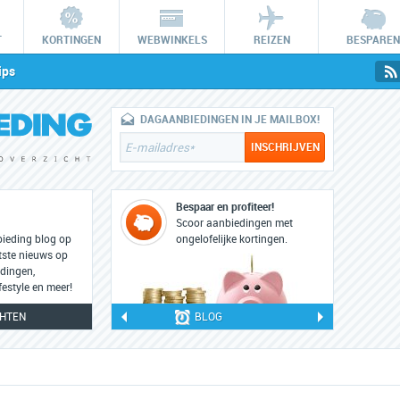
T
KORTINGEN
WEBWINKELS
REIZEN
BESPAREN
ips
DAGAANBIEDINGEN IN JE MAILBOX!
Bespaar en profiteer!
Scoor aanbiedingen met
bieding blog op
ongelofelijke kortingen.
tste nieuws op
dingen,
festyle en meer!
CHTEN
BLOG