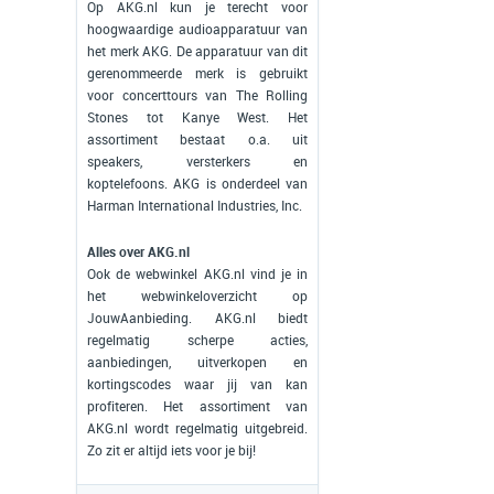
Op AKG.nl kun je terecht voor
hoogwaardige audioapparatuur van
het merk AKG. De apparatuur van dit
gerenommeerde merk is gebruikt
voor concerttours van The Rolling
Stones tot Kanye West. Het
assortiment bestaat o.a. uit
speakers, versterkers en
koptelefoons. AKG is onderdeel van
Harman International Industries, Inc.
Alles over AKG.nl
Ook de webwinkel AKG.nl vind je in
het webwinkeloverzicht op
JouwAanbieding. AKG.nl biedt
regelmatig scherpe acties,
aanbiedingen, uitverkopen en
kortingscodes waar jij van kan
profiteren. Het assortiment van
AKG.nl wordt regelmatig uitgebreid.
Zo zit er altijd iets voor je bij!