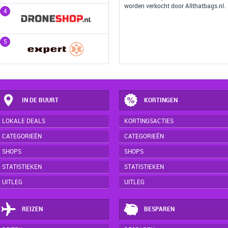
worden verkocht door Allthatbags.nl.
4
4
5
5
IN DE BUURT
KORTINGEN
LOKALE DEALS
KORTINGSACTIES
CATEGORIEËN
CATEGORIEËN
SHOPS
SHOPS
STATISTIEKEN
STATISTIEKEN
UITLEG
UITLEG
REIZEN
BESPAREN