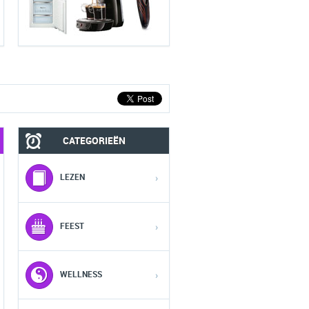
CATEGORIEËN
MOBIEL
FASHION HEREN
LEZEN
›
1
1
1
FEEST
›
2
2
2
WELLNESS
›
3
3
3