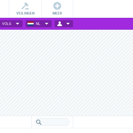
VEILINGEN
MEER
VOLG
NL
Betalingsmogelijkheden
Vele webwinkels verzameld
Check hoe jij bij jouw favoriete
Een handig overzicht van alle
webwinkel kan betalen.
populaire webwinkels.