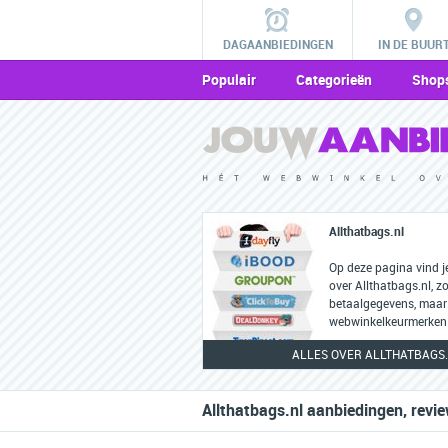
DAGAANBIEDINGEN
IN DE BUUR
Populair
Categorieën
Shop
Allthatbags.nl
Op deze pagina vind j
over Allthatbags.nl, z
betaalgegevens, maar
webwinkelkeurmerken 
ALLES OVER ALLTHATBAGS
Allthatbags.nl aanbiedingen, revi