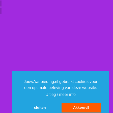
JouwAanbieding.nl gebruikt cookies voor
een optimale beleving van deze website.
Uitleg / meer info
sluiten
Akkoord!