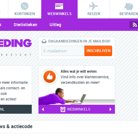
T
KORTINGEN
WEBWINKELS
REIZEN
BESPAREN
s
Statistieken
Uitleg
DAGAANBIEDINGEN IN JE MAILBOX!
Alles wat je wilt weten
Vind info over klantenservice,
e meer informatie
verzendkosten en meer!
oals contact- en
 ook
en acties!
.NL
WEBWINKELS
ews & actiecode