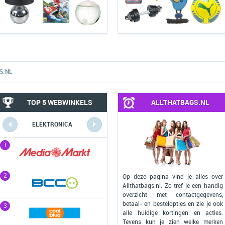
S.NL
TOP 5 WEBWINKELS
ALLTHATBAGS.NL
ELEKTRONICA
COMPUTERS
1
1
2
2
Op deze pagina vind je alles over
Allthatbags.nl. Zo tref je een handig
overzicht met contactgegevens,
betaal- en bestelopties en zie je ook
3
3
alle huidige kortingen en acties.
Tevens kun je zien welke merken