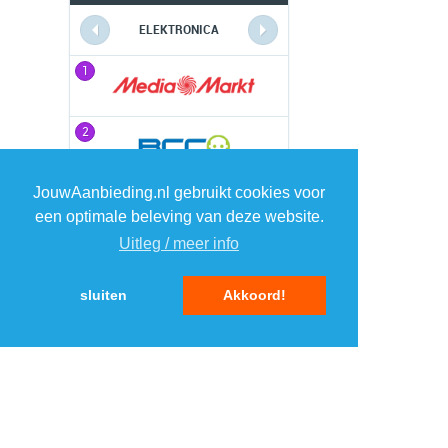
ELEKTRONICA
1
1
2
2
JouwAanbieding.nl gebruikt cookies voor
3
3
een optimale beleving van deze website.
Uitleg / meer info
4
4
sluiten
Akkoord!
5
5
MENU