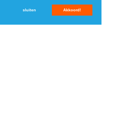
3
3
sluiten
Akkoord!
4
4
5
5
MENU
DAGAANBIEDINGEN
IN DE BUURT
KORTINGEN
WEBWINKELS
REIZEN