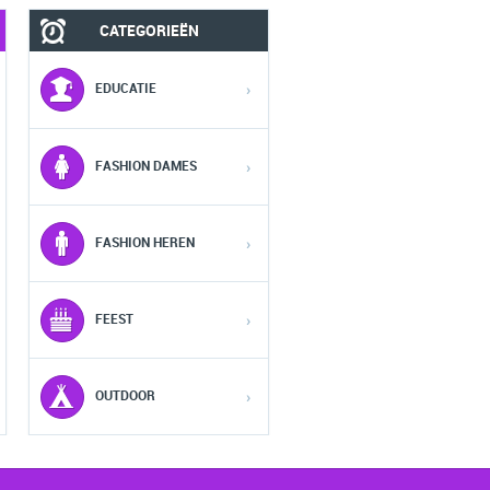
CATEGORIEËN
MOBIEL
FASHION HEREN
EDUCATIE
›
1
1
1
FASHION DAMES
›
2
2
2
FASHION HEREN
›
3
3
3
FEEST
›
4
4
4
5
5
5
OUTDOOR
›