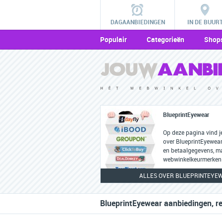
DAGAANBIEDINGEN
IN DE BUUR
Populair
Categorieën
Shop
BlueprintEyewear
Op deze pagina vind j
over BlueprintEyewear
en betaalgegevens, m
webwinkelkeurmerken 
ALLES OVER BLUEPRINTEYE
BlueprintEyewear aanbiedingen, r