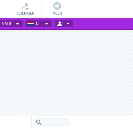
VEILINGEN
MEER
VOLG
NL
Betalingsmogelijkheden
Vele webwinkels verzameld
Check hoe jij bij jouw favoriete
Een handig overzicht van alle
webwinkel kan betalen.
populaire webwinkels.