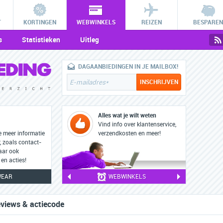
T
KORTINGEN
WEBWINKELS
REIZEN
BESPAREN
s
Statistieken
Uitleg
DAGAANBIEDINGEN IN JE MAILBOX!
Alles wat je wilt weten
Vind info over klantenservice,
e meer informatie
verzendkosten en meer!
, zoals contact-
aar ook
en acties!
WEAR
WEBWINKELS
eviews & actiecode