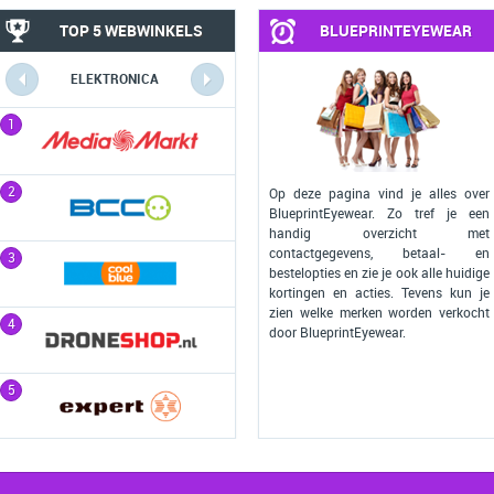
TOP 5 WEBWINKELS
BLUEPRINTEYEWEAR
ELEKTRONICA
COMPUTERS
1
1
2
2
Op deze pagina vind je alles over
BlueprintEyewear. Zo tref je een
handig overzicht met
contactgegevens, betaal- en
3
3
bestelopties en zie je ook alle huidige
kortingen en acties. Tevens kun je
zien welke merken worden verkocht
4
4
door BlueprintEyewear.
5
5