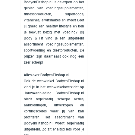
BodyenFitshop.nl is dé expert op het
gebied van voedingssupplementen,
fitnessproducten, superfoods,
vitamines, eiwitshakes en meer! Leef
jij graag een healthy lifestyle en ben
je bewust bezig met voeding? Bij
Body & Fit vind je een uitgebreid
assortiment voedingssupplementen,
sportvoeding en dieetproducten. De
prijzen zijn daarnaast ook nog een
zeer scherp!
Alles over BodyenFitshop.nl
Ook de webwinkel BodyenFitshop.nl
vind je in het webwinkeloverzicht op
JouwAanbieding. BodyenFitshop.nl
biedt regelmatig scherpe acties,
aanbiedingen, uitverkopen en
kortingscodes waar jij van kan
profiteren. Het assortiment van
BodyenFitshop.nl wordt regelmatig
uitgebreid. Zo zit er altijd iets voor je