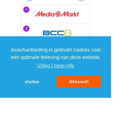
1
1
2
2
3
3
JouwAanbieding.nl gebruikt cookies voor
een optimale beleving van deze website.
Uitleg / meer info
4
4
sluiten
Akkoord!
5
5
MENU
DAGAANBIEDINGEN