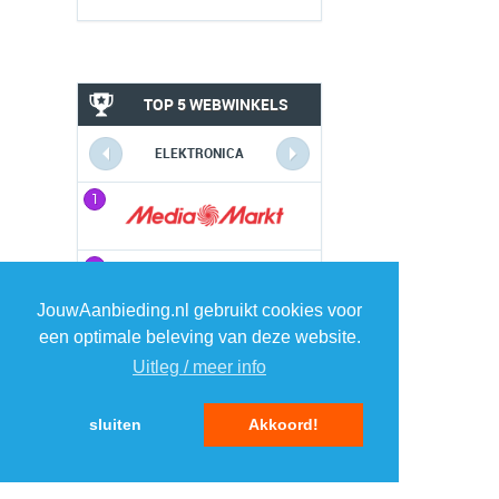
TOP 5 WEBWINKELS
ELEKTRONICA
1
1
2
2
JouwAanbieding.nl gebruikt cookies voor
3
3
een optimale beleving van deze website.
Uitleg / meer info
4
4
sluiten
Akkoord!
5
5