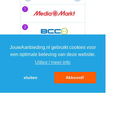
1
1
2
2
3
3
JouwAanbieding.nl gebruikt cookies voor
een optimale beleving van deze website.
Uitleg / meer info
4
4
sluiten
Akkoord!
5
5
MENU
DAGAANBIEDINGEN