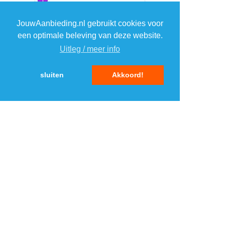
1
1
JouwAanbieding.nl gebruikt cookies voor
2
2
een optimale beleving van deze website.
Uitleg / meer info
3
3
sluiten
Akkoord!
4
4
5
5
MENU
DAGAANBIEDINGEN
IN DE BUURT