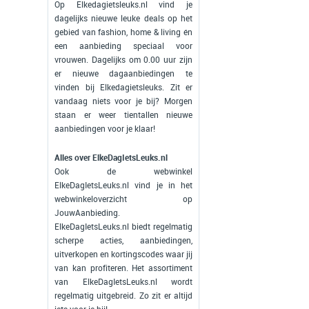
Op Elkedagietsleuks.nl vind je
dagelijks nieuwe leuke deals op het
gebied van fashion, home & living én
een aanbieding speciaal voor
vrouwen. Dagelijks om 0.00 uur zijn
er nieuwe dagaanbiedingen te
vinden bij Elkedagietsleuks. Zit er
vandaag niets voor je bij? Morgen
staan er weer tientallen nieuwe
aanbiedingen voor je klaar!
Alles over ElkeDagIetsLeuks.nl
Ook de webwinkel
ElkeDagIetsLeuks.nl vind je in het
webwinkeloverzicht op
JouwAanbieding.
ElkeDagIetsLeuks.nl biedt regelmatig
scherpe acties, aanbiedingen,
uitverkopen en kortingscodes waar jij
van kan profiteren. Het assortiment
van ElkeDagIetsLeuks.nl wordt
regelmatig uitgebreid. Zo zit er altijd