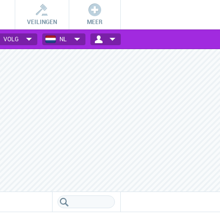
VEILINGEN
MEER
VOLG
NL
Betalingsmogelijkheden
Vele webwinkels verzameld
Check hoe jij bij jouw favoriete
Een handig overzicht van alle
webwinkel kan betalen.
populaire webwinkels.