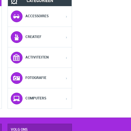
CATEGORIEËN
MOBIEL
FASHION HEREN
ACCESSOIRES
›
1
1
1
CREATIEF
›
2
2
2
ACTIVITEITEN
›
3
3
3
FOTOGRAFIE
›
4
4
4
5
5
5
COMPUTERS
›
VOLG ONS