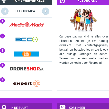
TOP 5 WEBWINKELS
FLEUROP.NL
ELEKTRONICA
COMPUTERS
1
1
2
2
Op deze pagina vind je alles over
Fleurop.nl. Zo tref je een handig
overzicht met contactgegevens,
betaal- en bestelopties en zie je ook
3
3
alle huidige kortingen en acties.
Tevens kun je zien welke merken
worden verkocht door Fleurop.nl.
4
4
5
5
IN DE BUURT
KORTINGEN