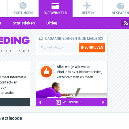
T
KORTINGEN
WEBWINKELS
REIZEN
BESPAREN
s
Statistieken
Uitleg
DAGAANBIEDINGEN IN JE MAILBOX!
Alles wat je wilt weten
Vind info over klantenservice,
e meer informatie
verzendkosten en meer!
 contact- en
 ook
en acties!
WEBWINKELS
& actiecode