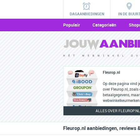
DAGAANBIEDINGEN
IN DE BUUR
Populair
Categorieën
Shop
Fleurop.nl
Op deze pagina vind j
over Fleurop.nl, zoals
betaalgegevens, maar
webwinkelkeurmerken 
ALLES OVER FLEUROP.NL
Fleurop.nl aanbiedingen, reviews 