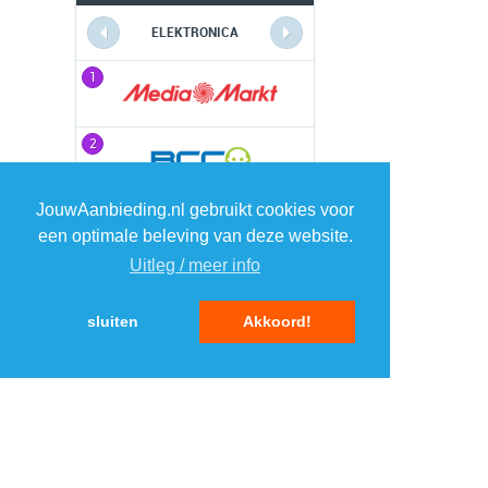
ELEKTRONICA
1
1
2
2
JouwAanbieding.nl gebruikt cookies voor
3
3
een optimale beleving van deze website.
Uitleg / meer info
4
4
sluiten
Akkoord!
5
5
MENU