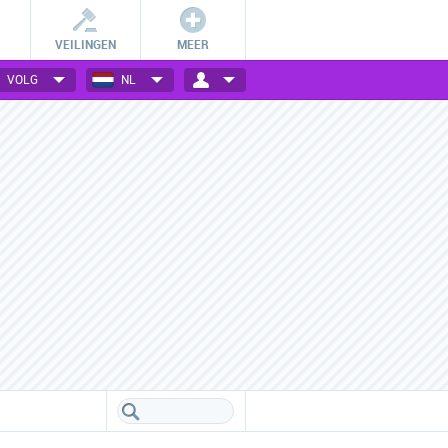
VEILINGEN
MEER
VOLG
NL
Betalingsmogelijkheden
Vele webwinkels verzameld
Check hoe jij bij jouw favoriete
Een handig overzicht van alle
webwinkel kan betalen.
populaire webwinkels.