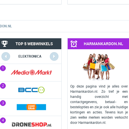
DON.NL
TOP 5 WEBWINKELS
HARMANKARDON.NL
ELEKTRONICA
COMPUTERS
1
1
2
2
Op deze pagina vind je alles over
Harmankardon.nl. Zo tref je een
handig overzicht met
contactgegevens, betaal- en
3
3
bestelopties en zie je ook alle huidige
kortingen en acties. Tevens kun je
zien welke merken worden verkocht
4
4
door Harmankardon.nl.