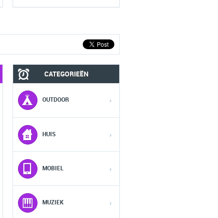
CATEGORIEËN
MOBIEL
FASHION HEREN
OUTDOOR
›
1
1
1
HUIS
›
2
2
2
MOBIEL
›
3
3
3
MUZIEK
›
4
4
4