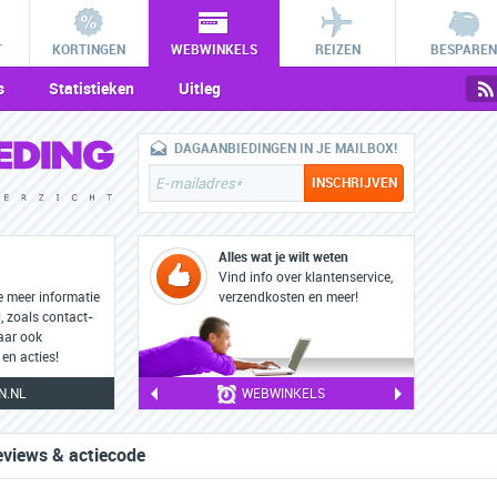
T
KORTINGEN
WEBWINKELS
REIZEN
BESPAREN
s
Statistieken
Uitleg
DAGAANBIEDINGEN IN JE MAILBOX!
Alles wat je wilt weten
Vind info over klantenservice,
e meer informatie
verzendkosten en meer!
 zoals contact-
aar ook
en acties!
N.NL
WEBWINKELS
eviews & actiecode