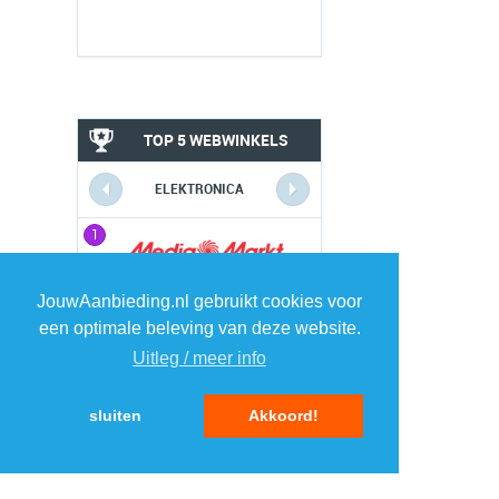
TOP 5 WEBWINKELS
ELEKTRONICA
1
1
JouwAanbieding.nl gebruikt cookies voor
2
2
een optimale beleving van deze website.
Uitleg / meer info
3
3
sluiten
Akkoord!
4
4