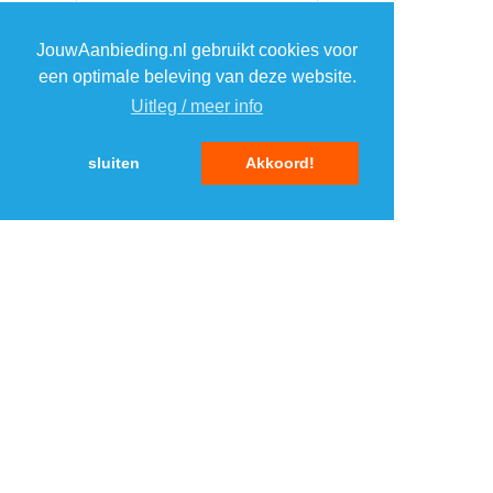
JouwAanbieding.nl gebruikt cookies voor
een optimale beleving van deze website.
Uitleg / meer info
sluiten
Akkoord!
TOP 5 WEBWINKELS
ELEKTRONICA
1
1
2
2
3
3