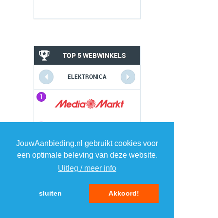
TOP 5 WEBWINKELS
ELEKTRONICA
1
1
2
2
JouwAanbieding.nl gebruikt cookies voor
een optimale beleving van deze website.
3
3
Uitleg / meer info
4
4
sluiten
Akkoord!
5
5