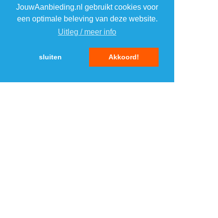
JouwAanbieding.nl gebruikt cookies voor
2
2
een optimale beleving van deze website.
Uitleg / meer info
3
3
sluiten
Akkoord!
4
4
5
5
MENU
DAGAANBIEDINGEN
IN DE BUURT
KORTINGEN