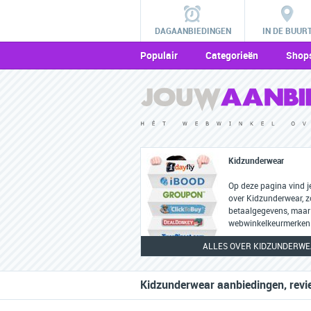
DAGAANBIEDINGEN
IN DE BUUR
Populair
Categorieën
Shop
Kidzunderwear
Op deze pagina vind j
over Kidzunderwear, z
betaalgegevens, maar
webwinkelkeurmerken 
ALLES OVER KIDZUNDERW
Kidzunderwear aanbiedingen, revi