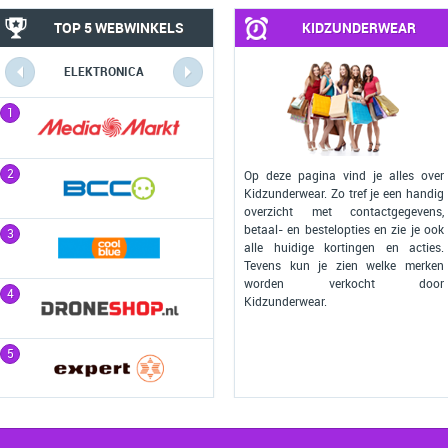
TOP 5 WEBWINKELS
KIDZUNDERWEAR
ELEKTRONICA
COMPUTERS
1
1
2
2
Op deze pagina vind je alles over
Kidzunderwear. Zo tref je een handig
overzicht met contactgegevens,
betaal- en bestelopties en zie je ook
3
3
alle huidige kortingen en acties.
Tevens kun je zien welke merken
worden verkocht door
4
4
Kidzunderwear.
5
5