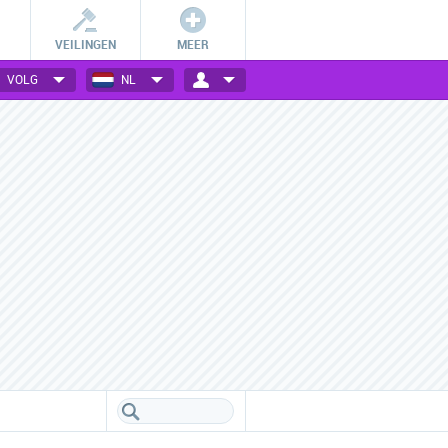
VEILINGEN
MEER
VOLG
NL
Betalingsmogelijkheden
Vele webwinkels verzameld
Check hoe jij bij jouw favoriete
Een handig overzicht van alle
webwinkel kan betalen.
populaire webwinkels.