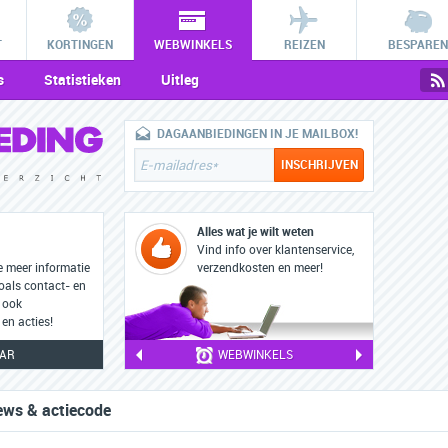
T
KORTINGEN
WEBWINKELS
REIZEN
BESPAREN
s
Statistieken
Uitleg
DAGAANBIEDINGEN IN JE MAILBOX!
Alles wat je wilt weten
Vind info over klantenservice,
e meer informatie
verzendkosten en meer!
oals contact- en
 ook
en acties!
EAR
WEBWINKELS
ews & actiecode