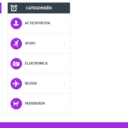
CATEGORIEËN
MOBIEL
FASHION HEREN
ACTIESPORTEN
›
1
1
1
SPORT
›
2
2
2
ELEKTRONICA
›
3
3
3
REIZEN
›
4
4
4
5
5
5
HUISDIEREN
›