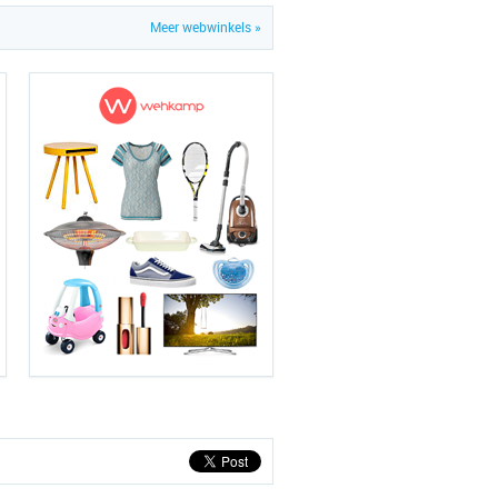
Meer webwinkels »