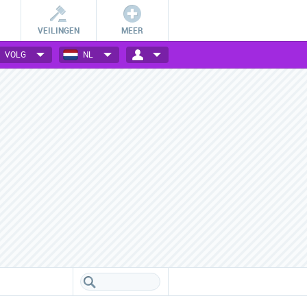
VEILINGEN
MEER
VOLG
NL
Betalingsmogelijkheden
Vele webwinkels verzameld
Check hoe jij bij jouw favoriete
Een handig overzicht van alle
webwinkel kan betalen.
populaire webwinkels.