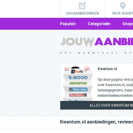
DAGAANBIEDINGEN
IN DE BUUR
Populair
Categorieën
Shop
Kwantum.nl
Op deze pagina vind j
over Kwantum.nl, zoal
betaalgegevens, maar
webwinkelkeurmerken 
ALLES OVER KWANTUM.N
Kwantum.nl aanbiedingen, reviews