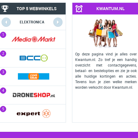
TOP 5 WEBWINKELS
KWANTUM.NL
ELEKTRONICA
COMPUTERS
1
1
2
2
Op deze pagina vind je alles over
Kwantum.nl. Zo tref je een handig
overzicht met contactgegevens,
betaal- en bestelopties en zie je ook
3
3
alle huidige kortingen en acties.
Tevens kun je zien welke merken
worden verkocht door Kwantum.nl.
4
4
5
5