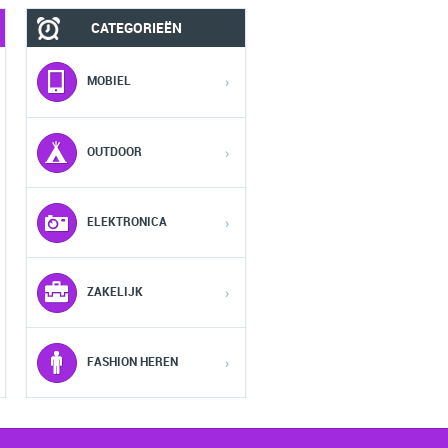
CATEGORIEËN
MOBIEL
FASHION HEREN
MOBIEL
›
1
1
1
OUTDOOR
›
2
2
2
ELEKTRONICA
›
3
3
3
ZAKELIJK
›
4
4
4
5
5
5
FASHION HEREN
›