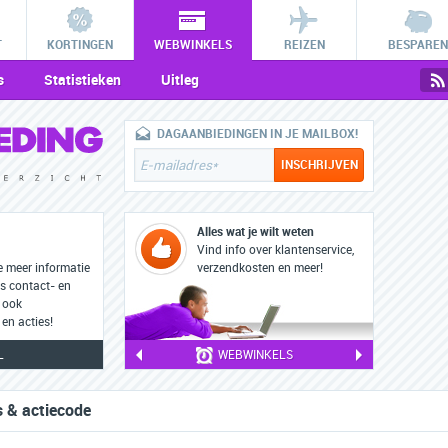
T
KORTINGEN
WEBWINKELS
REIZEN
BESPAREN
s
Statistieken
Uitleg
DAGAANBIEDINGEN IN JE MAILBOX!
Alles wat je wilt weten
Vind info over klantenservice,
e meer informatie
verzendkosten en meer!
s contact- en
 ook
en acties!
L
WEBWINKELS
 & actiecode