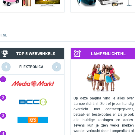
T.NL
TOP 5 WEBWINKELS
LAMPENLICHT.NL
ELEKTRONICA
COMPUTERS
1
1
2
2
Op deze pagina vind je alles over
Lampenlicht.nl . Zo tref je een handig
overzicht met contactgegevens,
betaal- en bestelopties en zie je ook
3
3
alle huidige kortingen en acties.
Tevens kun je zien welke merken
worden verkocht door Lampenlicht.nl
4
4