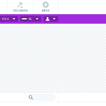
VEILINGEN
MEER
VOLG
NL
Betalingsmogelijkheden
Vele webwinkels verzameld
Check hoe jij bij jouw favoriete
Een handig overzicht van alle
webwinkel kan betalen.
populaire webwinkels.