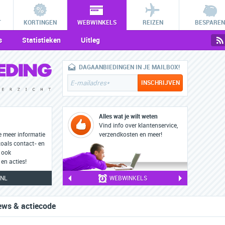
T
KORTINGEN
WEBWINKELS
REIZEN
BESPAREN
s
Statistieken
Uitleg
DAGAANBIEDINGEN IN JE MAILBOX!
Alles wat je wilt weten
Vind info over klantenservice,
e meer informatie
verzendkosten en meer!
zoals contact- en
 ook
en acties!
.NL
WEBWINKELS
ews & actiecode