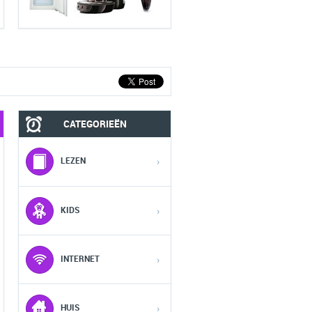
CATEGORIEËN
MOBIEL
FASHION HEREN
LEZEN
›
1
1
1
KIDS
›
2
2
2
INTERNET
›
3
3
3
HUIS
›
4
4
4