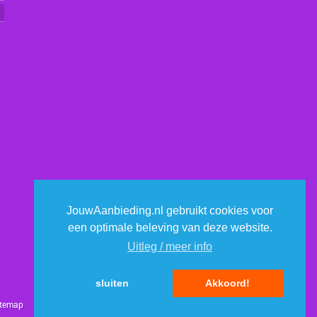
JouwAanbieding.nl gebruikt cookies voor
een optimale beleving van deze website.
Uitleg / meer info
sluiten
Akkoord!
itemap