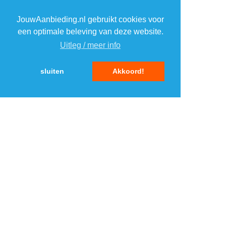
JouwAanbieding.nl gebruikt cookies voor
2
2
een optimale beleving van deze website.
Uitleg / meer info
3
3
sluiten
Akkoord!
4
4
5
5
MENU
DAGAANBIEDINGEN
IN DE BUURT