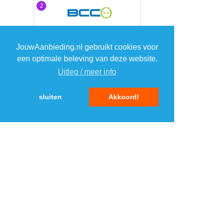
2
2
3
3
JouwAanbieding.nl gebruikt cookies voor
een optimale beleving van deze website.
4
4
Uitleg / meer info
5
5
sluiten
Akkoord!
MENU
DAGAANBIEDINGEN
IN DE BUURT
KORTINGEN
WEBWINKELS