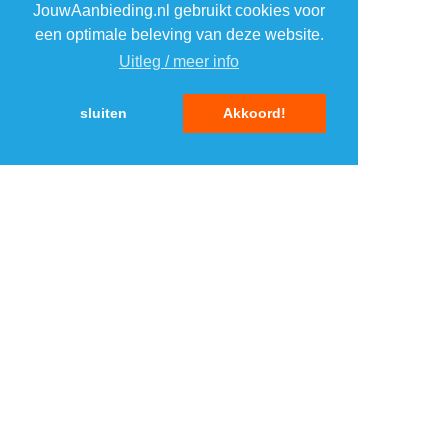
JouwAanbieding.nl gebruikt cookies voor
4
4
een optimale beleving van deze website.
Uitleg / meer info
5
5
sluiten
Akkoord!
MENU
DAGAANBIEDINGEN
IN DE BUURT
KORTINGEN
WEBWINKELS
REIZEN
BESPAREN
VEILINGEN