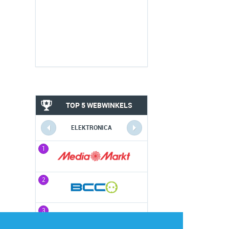
TOP 5 WEBWINKELS
ELEKTRONICA
1
1
2
2
3
3