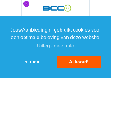
2
2
3
3
JouwAanbieding.nl gebruikt cookies voor
een optimale beleving van deze website.
4
4
Uitleg / meer info
5
5
sluiten
Akkoord!
MENU
DAGAANBIEDINGEN
IN DE BUURT
KORTINGEN
WEBWINKELS