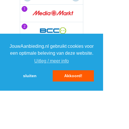
1
1
2
2
3
3
JouwAanbieding.nl gebruikt cookies voor
een optimale beleving van deze website.
Uitleg / meer info
4
4
sluiten
Akkoord!
5
5
MENU
DAGAANBIEDINGEN