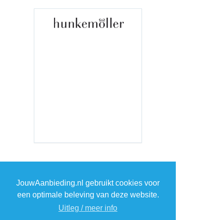
TOP 5 WEBWINKELS
JouwAanbieding.nl gebruikt cookies voor
een optimale beleving van deze website.
ELEKTRONICA
Uitleg / meer info