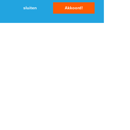
1
1
sluiten
Akkoord!
2
2
3
3
4
4
5
5
MENU
DAGAANBIEDINGEN
IN DE BUURT