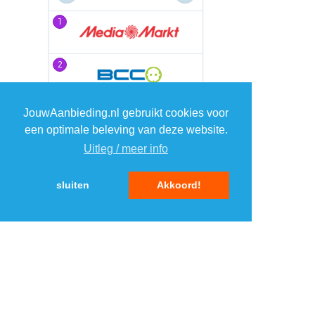
1
1
2
2
3
3
JouwAanbieding.nl gebruikt cookies voor
een optimale beleving van deze website.
Uitleg / meer info
4
4
sluiten
Akkoord!
5
5
MENU
DAGAANBIEDINGEN