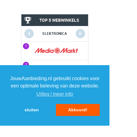
TOP 5 WEBWINKELS
ELEKTRONICA
1
1
2
2
JouwAanbieding.nl gebruikt cookies voor
3
3
een optimale beleving van deze website.
Uitleg / meer info
4
4
sluiten
Akkoord!
5
5