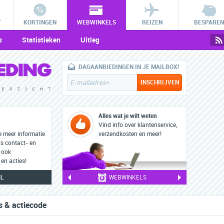
T
KORTINGEN
WEBWINKELS
REIZEN
BESPAREN
s
Statistieken
Uitleg
DAGAANBIEDINGEN IN JE MAILBOX!
Alles wat je wilt weten
Vind info over klantenservice,
e meer informatie
verzendkosten en meer!
ls contact- en
 ook
en acties!
NL
WEBWINKELS
s & actiecode