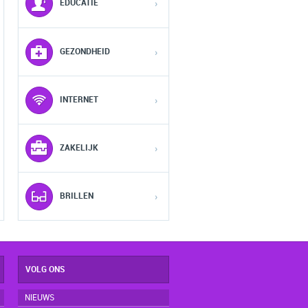
EDUCATIE
›
1
1
1
GEZONDHEID
›
2
2
2
INTERNET
›
3
3
3
ZAKELIJK
›
4
4
4
5
5
5
BRILLEN
›
VOLG ONS
NIEUWS