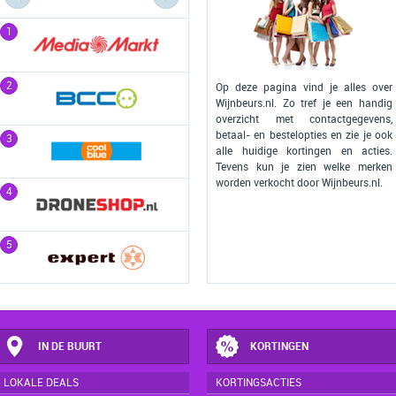
1
1
2
2
Op deze pagina vind je alles over
Wijnbeurs.nl. Zo tref je een handig
overzicht met contactgegevens,
betaal- en bestelopties en zie je ook
3
3
alle huidige kortingen en acties.
Tevens kun je zien welke merken
worden verkocht door Wijnbeurs.nl.
4
4
5
5
IN DE BUURT
KORTINGEN
LOKALE DEALS
KORTINGSACTIES