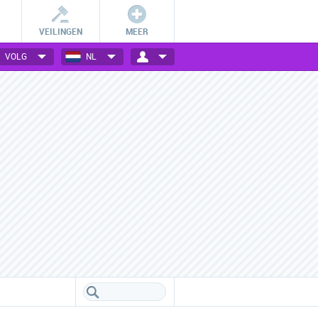
VEILINGEN
MEER
VOLG
NL
Betalingsmogelijkheden
Vele webwinkels verzameld
Check hoe jij bij jouw favoriete
Een handig overzicht van alle
webwinkel kan betalen.
populaire webwinkels.