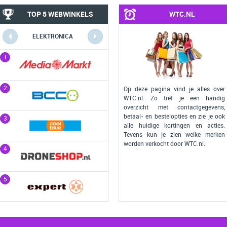
TOP 5 WEBWINKELS
WTC.NL
ELEKTRONICA
COMPUTERS
1
1
2
2
Op deze pagina vind je alles over
WTC.nl. Zo tref je een handig
overzicht met contactgegevens,
betaal- en bestelopties en zie je ook
3
3
alle huidige kortingen en acties.
Tevens kun je zien welke merken
worden verkocht door WTC.nl.
4
4
5
5