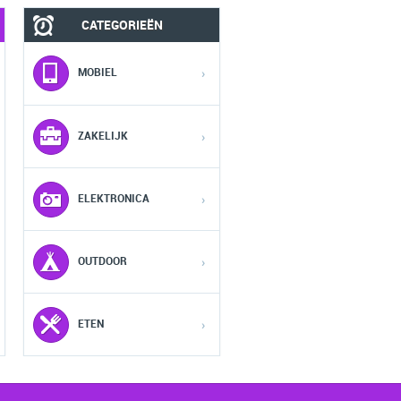
CATEGORIEËN
MOBIEL
FASHION HEREN
MOBIEL
›
1
1
1
ZAKELIJK
›
2
2
2
ELEKTRONICA
›
3
3
3
OUTDOOR
›
4
4
4
5
5
5
ETEN
›