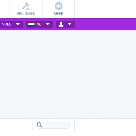
VEILINGEN
MEER
VOLG
NL
Betalingsmogelijkheden
Vele webwinkels verzameld
Check hoe jij bij jouw favoriete
Een handig overzicht van alle
webwinkel kan betalen.
populaire webwinkels.