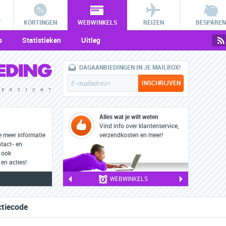
T
KORTINGEN
WEBWINKELS
REIZEN
BESPAREN
s
Statistieken
Uitleg
DAGAANBIEDINGEN IN JE MAILBOX!
Alles wat je wilt weten
Vind info over klantenservice,
e meer informatie
verzendkosten en meer!
ntact- en
 ook
en acties!
WEBWINKELS
ctiecode