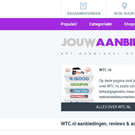
DAGAANBIEDINGEN
IN DE BUUR
Populair
Categorieën
Shop
WTC.nl
Op deze pagina vind j
over WTC.nl, zoals co
betaalgegevens, maar
webwinkelkeurmerken 
ALLES OVER WTC.NL
WTC.nl aanbiedingen, reviews & a