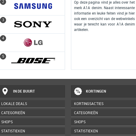
2
2
Op deze pagina vind je alles over het
merk A1A denim. Naast interessante
informatie en leuke feiten vind je hier
ook een overzicht van de webwinkels
3
3
waar je terecht kan voor A1A denim
artikelen.
4
4
5
5
IN DE BUURT
KORTINGEN
LOKALE DEALS
KORTINGSACTIES
CATEGORIEËN
CATEGORIEËN
SHOPS
SHOPS
STATISTIEKEN
STATISTIEKEN