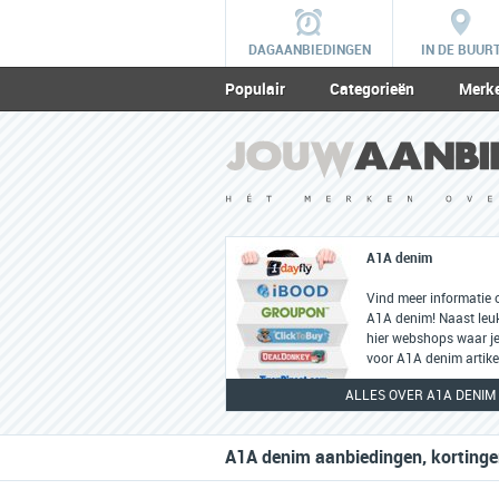
DAGAANBIEDINGEN
IN DE BUUR
Populair
Categorieën
Merk
A1A denim
Vind meer informatie 
A1A denim! Naast leuke
hier webshops waar je
voor A1A denim artike
ALLES OVER A1A DENIM
A1A denim aanbiedingen, kortinge