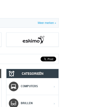
Meer merken »
CATEGORIEËN
MOBIEL
MEDIA
COMPUTERS
›
1
1
1
BRILLEN
›