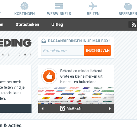
T
KORTINGEN
WEBWINKELS
REIZEN
BESPAREN
en
Statistieken
Uitleg
DAGAANBIEDINGEN IN JE MAILBOX!
Bekend én minder bekend
Grote en kleine merken uit
over het merk
binnen- en buitenland.
 feiten vind je
 terecht kunt
len.
MERKEN
n & acties