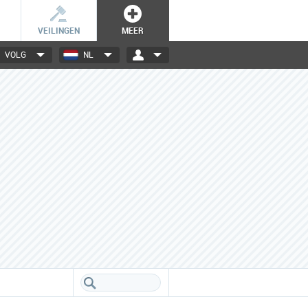
VEILINGEN
MEER
VOLG
NL
3000+ merken
Een database boordevol info
over jouw favoriete merken.