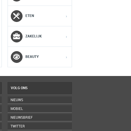
2
2
2
ETEN
›
3
3
3
ZAKELIJK
›
4
4
4
5
5
5
BEAUTY
›
VOLG ONS
NIEUWS
MOBIEL
NIEUWSBRIEF
TWITTER