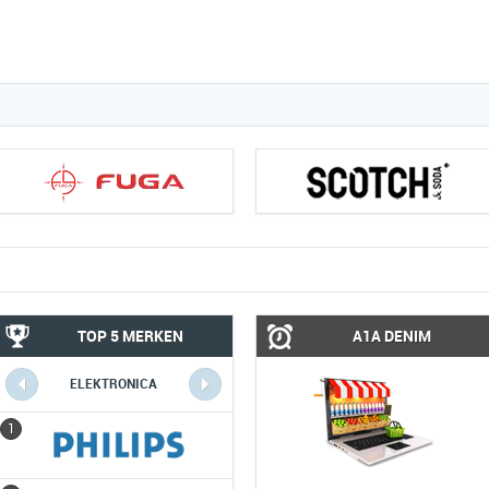
TOP 5 MERKEN
A1A DENIM
ELEKTRONICA
COMPUTERS
1
1