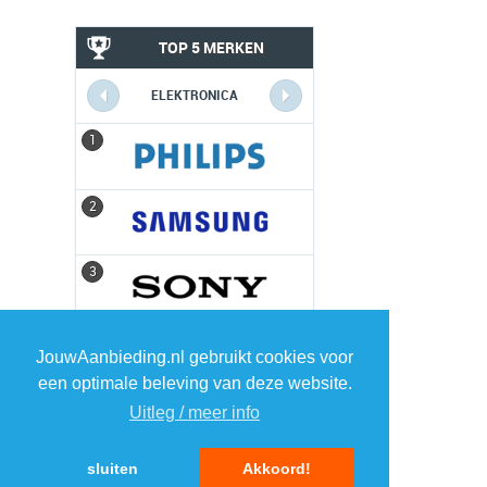
TOP 5 MERKEN
ELEKTRONICA
1
1
2
2
3
3
4
4
JouwAanbieding.nl gebruikt cookies voor
een optimale beleving van deze website.
5
5
Uitleg / meer info
sluiten
Akkoord!