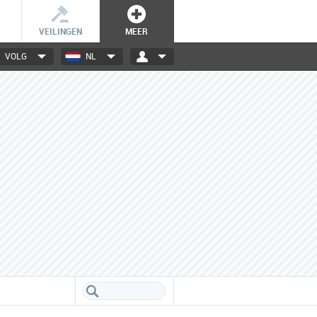
VEILINGEN
MEER
VOLG
NL
3000+ merken
Een database boordevol info
over jouw favoriete merken.