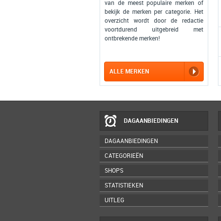
van de meest populaire merken of
bekijk de merken per categorie. Het
overzicht wordt door de redactie
voortdurend uitgebreid met
ontbrekende merken!
ALLE MERKEN
DAGAANBIEDINGEN
DAGAANBIEDINGEN
CATEGORIEËN
SHOPS
STATISTIEKEN
UITLEG