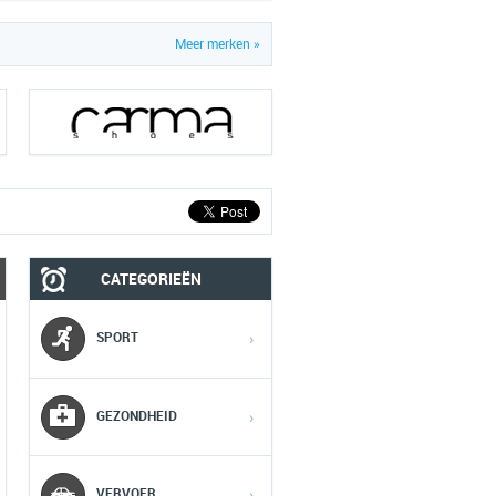
Meer merken »
CATEGORIEËN
MOBIEL
MEDIA
SPORT
›
1
1
1
GEZONDHEID
›
2
2
2
VERVOER
›