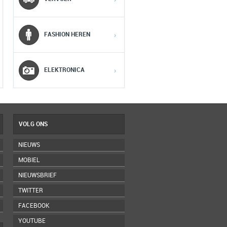
3
3
3
FASHION HEREN
›
4
4
4
5
5
5
ELEKTRONICA
›
VOLG ONS
NIEUWS
MOBIEL
NIEUWSBRIEF
TWITTER
FACEBOOK
YOUTUBE