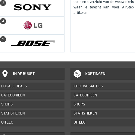
ook een overzicht van de webwinkels
3
3
waar je terecht kan voor AirStep
artikelen.
4
4
5
5
IN DE BUURT
KORTINGEN
LOKALE DEALS
KORTINGSACTIES
CATEGORIEËN
CATEGORIEËN
SHOPS
SHOPS
STATISTIEKEN
STATISTIEKEN
UITLEG
UITLEG