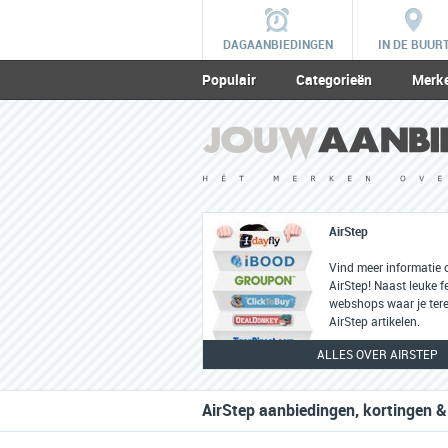
DAGAANBIEDINGEN
IN DE BUUR
Populair
Categorieën
Merk
AirStep
Vind meer informatie 
AirStep! Naast leuke fe
webshops waar je tere
AirStep artikelen.
ALLES OVER AIRSTEP
AirStep aanbiedingen, kortingen &