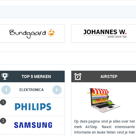
TOP 5 MERKEN
AIRSTEP
ELEKTRONICA
COMPUTERS
1
1
2
2
Op deze pagina vind je alles over het
merk AirStep. Naast interessante
informatie en leuke feiten vind je hier