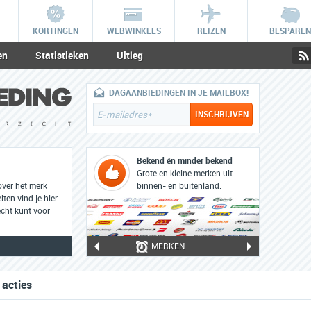
T
KORTINGEN
WEBWINKELS
REIZEN
BESPAREN
en
Statistieken
Uitleg
DAGAANBIEDINGEN IN JE MAILBOX!
Bekend én minder bekend
Grote en kleine merken uit
over het merk
binnen- en buitenland.
iten vind je hier
cht kunt voor
MERKEN
 acties