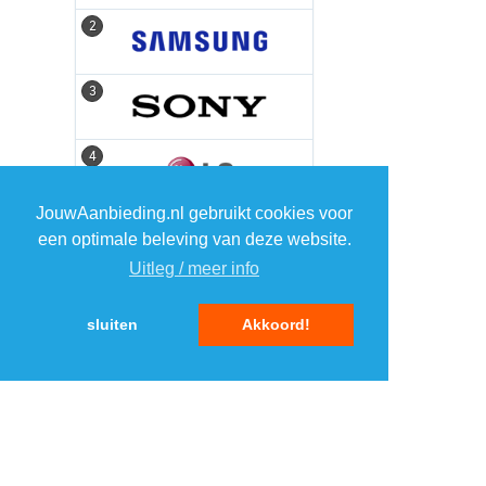
2
2
3
3
4
4
JouwAanbieding.nl gebruikt cookies voor
5
5
een optimale beleving van deze website.
Uitleg / meer info
sluiten
Akkoord!
MENU
DAGAANBIEDINGEN
IN DE BUURT
KORTINGEN