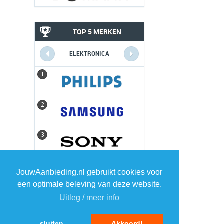
TOP 5 MERKEN
ELEKTRONICA
1
1
2
2
3
3
4
4
JouwAanbieding.nl gebruikt cookies voor
een optimale beleving van deze website.
5
5
Uitleg / meer info
sluiten
Akkoord!