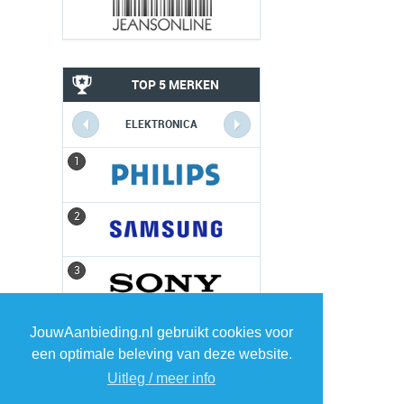
TOP 5 MERKEN
ELEKTRONICA
1
1
2
2
3
3
4
4
JouwAanbieding.nl gebruikt cookies voor
een optimale beleving van deze website.
Uitleg / meer info
5
5