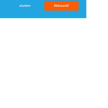
sluiten
Akkoord!
MENU
DAGAANBIEDINGEN
IN DE BUURT
KORTINGEN
WEBWINKELS
REIZEN
BESPAREN
VEILINGEN
MERKEN
CROWDFUNDING
SHOPPINGCLUBS
SUBSCRIPTIONS